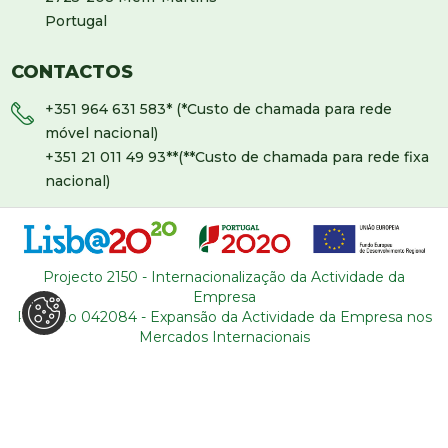
Portugal
CONTACTOS
+351 964 631 583
* (*Custo de chamada para rede
móvel nacional)
+351 21 011 49 93
**(**Custo de chamada para rede fixa
nacional)
backoffice@tourism-for-all.com
MAPA DO SITE
Projecto 2150 - Internacionalização da Actividade da
Empresa
Quem somos
Blog
Projecto 042084 - Expansão da Actividade da Empresa nos
Mercados Internacionais
Serviços
Contactos
Roteiros
Condições gerais
Sobre Portugal