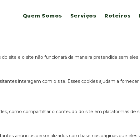
es para este website.
Quem Somos
Serviços
Roteiros
s e funcionais, para lhe oferecer uma boa experiência de navegaç
s do site e o site não funcionará da maneira pretendida sem eles
sitantes interagem com o site. Esses cookies ajudam a fornecer
ades, como compartilhar o conteúdo do site em plataformas de so
antes anúncios personalizados com base nas páginas que eles vis