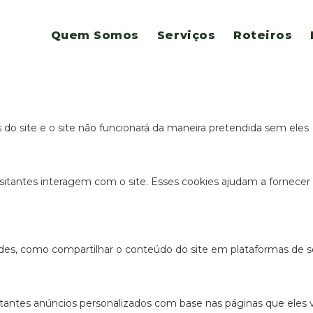
es para este website.
Quem Somos
Serviços
Roteiros
s e funcionais, para lhe oferecer uma boa experiência de navegaç
s do site e o site não funcionará da maneira pretendida sem eles
sitantes interagem com o site. Esses cookies ajudam a fornecer
ades, como compartilhar o conteúdo do site em plataformas de so
antes anúncios personalizados com base nas páginas que eles vis