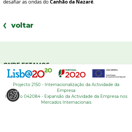
desafiar as ondas do
Canhão da Nazaré
.
voltar
ONDE ESTAMOS
R. Adelino Amaro da Costa
Loja 14, Ouressa
Projecto 2150 - Internacionalização da Actividade da
2725-208 Mem-Martins
Empresa
Projecto 042084 - Expansão da Actividade da Empresa nos
Portugal
Mercados Internacionais
CONTACTOS
+351 964 631 583
* (*Custo de chamada para rede
móvel nacional)